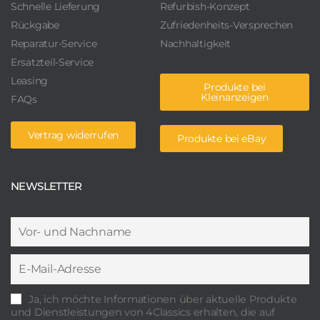
Schnelle Lieferung
Refurbish-Konzept
Rückgabe
Zufriedenheits-Versprechen
Reparatur-Service
Nachhaltigkeit
Ersatzteil-Service
Leasing
Produkte bei
Kleinanzeigen
FAQs
Vertrag widerrufen
Produkte bei eBay
NEWSLETTER
Ja, ich möchte Informationen über aktuelle Produkte
und Dienstleistungen von 4Classics erhalten, die auf