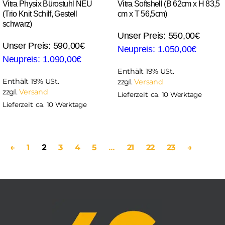
Vitra Physix Bürostuhl NEU
Vitra Softshell (B 62cm x H 83,5
(Trio Knit Schilf, Gestell
cm x T 56,5cm)
schwarz)
550,00
€
590,00
€
1.050,00
€
1.090,00
€
Enthält 19% USt.
Enthält 19% USt.
zzgl.
Versand
zzgl.
Versand
Lieferzeit: ca. 10 Werktage
Lieferzeit: ca. 10 Werktage
2
…
←
1
3
4
5
21
22
23
→