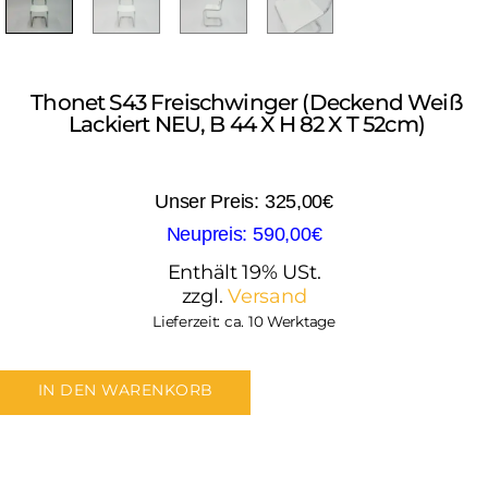
Thonet S43 Freischwinger (deckend Weiß
Lackiert NEU, B 44 X H 82 X T 52cm)
325,00
€
590,00
€
Enthält 19% USt.
zzgl.
Versand
Lieferzeit: ca. 10 Werktage
IN DEN WARENKORB