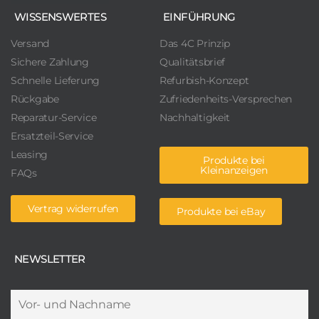
WISSENSWERTES
EINFÜHRUNG
Versand
Das 4C Prinzip
Sichere Zahlung
Qualitätsbrief
Schnelle Lieferung
Refurbish-Konzept
Rückgabe
Zufriedenheits-Versprechen
Reparatur-Service
Nachhaltigkeit
Ersatzteil-Service
Leasing
Produkte bei
Kleinanzeigen
FAQs
Vertrag widerrufen
Produkte bei eBay
NEWSLETTER