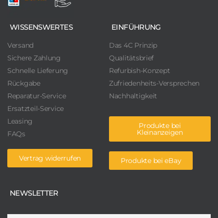
WISSENSWERTES
EINFÜHRUNG
Versand
Das 4C Prinzip
Sichere Zahlung
Qualitätsbrief
Schnelle Lieferung
Refurbish-Konzept
Rückgabe
Zufriedenheits-Versprechen
Reparatur-Service
Nachhaltigkeit
Ersatzteil-Service
Leasing
Produkte bei
Kleinanzeigen
FAQs
Vertrag widerrufen
Produkte bei eBay
NEWSLETTER