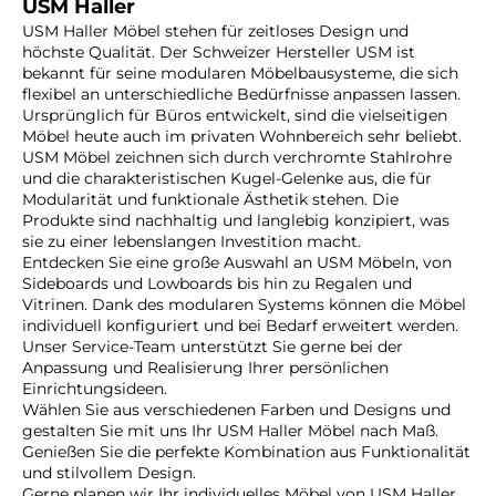
USM Haller
USM Haller Möbel stehen für zeitloses Design und
höchste Qualität. Der Schweizer Hersteller USM ist
bekannt für seine modularen Möbelbausysteme, die sich
flexibel an unterschiedliche Bedürfnisse anpassen lassen.
Ursprünglich für Büros entwickelt, sind die vielseitigen
Möbel heute auch im privaten Wohnbereich sehr beliebt.
USM Möbel zeichnen sich durch verchromte Stahlrohre
und die charakteristischen Kugel-Gelenke aus, die für
Modularität und funktionale Ästhetik stehen. Die
Produkte sind nachhaltig und langlebig konzipiert, was
sie zu einer lebenslangen Investition macht.
Entdecken Sie eine große Auswahl an USM Möbeln, von
Sideboards und Lowboards bis hin zu Regalen und
Vitrinen. Dank des modularen Systems können die Möbel
individuell konfiguriert und bei Bedarf erweitert werden.
Unser Service-Team unterstützt Sie gerne bei der
Anpassung und Realisierung Ihrer persönlichen
Einrichtungsideen.
Wählen Sie aus verschiedenen Farben und Designs und
gestalten Sie mit uns Ihr USM Haller Möbel nach Maß.
Genießen Sie die perfekte Kombination aus Funktionalität
und stilvollem Design.
Gerne planen wir Ihr individuelles Möbel von USM Haller.