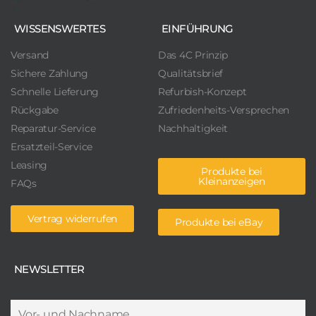
WISSENSWERTES
EINFÜHRUNG
Versand
Das 4C Prinzip
Sichere Zahlung
Qualitätsbrief
Schnelle Lieferung
Refurbish-Konzept
Rückgabe
Zufriedenheits-Versprechen
Reparatur-Service
Nachhaltigkeit
Ersatzteil-Service
Leasing
Produkte bei
Kleinanzeigen
FAQs
Vertrag widerrufen
Produkte bei eBay
NEWSLETTER