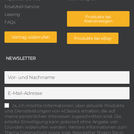
Ersatzteil-Service
Leasing
Produkte bei
Kleinanzeigen
FAQs
Vertrag widerrufen
Produkte bei eBay
NEWSLETTER
Ja, ich möchte Informationen über aktuelle Produkte
und Dienstleistungen von 4Classics erhalten, die auf
meine persönlichen Interessen zugeschnitten sind. Die
erteilte Einwilligung kann jederzeit ohne Angabe von
Gründen widerrufen werden. Weitere Informationen zum
Thema Datenschutz sowie insb. Newsletter finden Sie in