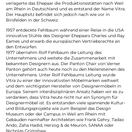
verlagerte das Ehepaar die Produktionsstätten nach Weil
am Rhein in Deutschland und es entstand der Name Vitra.
Der Hauptsitz befindet sich jedoch nach wie vor in
Birsfelden in der Schweiz.
1957 entdeckte Fehlbaum während einer Reise in die USA
innovative Stühle des Designer Ehepaars Charles und Ray
Eames und erwarb die europäischen Vertriebsrechte an
den Entwürfen.
1977 übernahm Rolf Fehlbaum die Leitung des
Unternehmens und weitete die Zusammenarbeit mit
bekannten Designern aus. Der Panton Chair von Verner
Panton gehört auch heute noch zu den Meilensteinen des
Unternehmens. Unter Rolf Fehlbaums Leitung wurde
Vitra zu einer der innovativsten Möbelmarken weltweit
und dem wichtigsten Hersteller von Designermöbeln in
Europa. Seinem interdisziplinären Ansatz haben wir es zu
verdanken, dass Vitra heute nicht nur ein Synonym für
Designermöbel ist. Es entstanden viele spannende Kultur-
und Bildungsprojekte wie zum Beispiel das Design
Museum oder der Campus in Weil am Rhein mit
Gebäuden namhafter Architekten wie Frank Gehry, Tadao
Ando, Zaha Hadid, Herzog & de Meuron, SANAA oder
Nicholas Grimshaw.