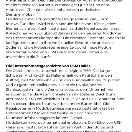
Privathaushalten. Denn die Designklassiker von Haller überzeugen
mit ihrer zeitlosen Ästhetik, erstklassiger Qualität und dem
modularen Charakter viele Liebhaber von puristischen
Designermöbeln.
Die dem Bauhaus zugeordnete Design Philosophie „Form
follows Funktion“ wird in den Modulmöbeln von USM in jedem
Element sichtbar. Auch heute noch sind die Möbel aus den ersten
Kollektionen von vor über 50 Jahren mit den neuesten Produkten
des Unternehmens kompatibel. Die einzelnen Elemente können Sie
konfigurieren und an Ihre individuellen Bedürfnisse anpassen.
Zudem sind die Möbelsysteme jederzeit durch neue Module
erweiterbar. Möbel von USM Haller sind daher immer eine
Investition in die Zukunft.
Die Unternehmensgeschichte von USM Haller
Die Geschichte des Unternehmens beginnt 1960. Der junge
Schweizer Architekt Fritz Haller erhielt von Paul Schärer den
Auftrag, die USM Werkshalle und den Büropavillon neu zu planen
und zu gestalten. Haller entwickelte ein revolutionäres
Stahlbausystem für die Werkshalle, das es dem Unternehmen
erlauben sollte, die Räumlichkeiten an ihr späteres Wachstum
anzupassen. 1963 entwickelten Fritz Haller und Paul Schärer auf der
Basis dieser Idee die heute weltbekannten Büromöbel. Die
Regalsysteme in Modulbauweise waren so gestaltet, dass das
Unternehmen USM jederzeit flexibel auf sich ändernde
Raumbedürfnisse reagieren konnte. Dieses
Modulsystem wurde international erfolgreich. Die Möbel von USM
Haller sind heutzutage auf der ganzen Welt in den Büros und
Chefetagen renommierter Unternehmen zu finden. Das visionäre