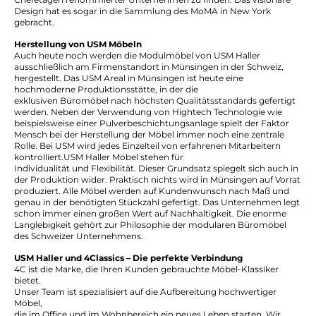
Design hat es sogar in die Sammlung des MoMA in New York
gebracht.
Herstellung von USM Möbeln
Auch heute noch werden die Modulmöbel von USM Haller
ausschließlich am Firmenstandort in Münsingen in der Schweiz,
hergestellt. Das USM Areal in Münsingen ist heute eine
hochmoderne Produktionsstätte, in der die
exklusiven Büromöbel nach höchsten Qualitätsstandards gefertigt
werden. Neben der Verwendung von Hightech Technologie wie
beispielsweise einer Pulverbeschichtungsanlage spielt der Faktor
Mensch bei der Herstellung der Möbel immer noch eine zentrale
Rolle. Bei USM wird jedes Einzelteil von erfahrenen Mitarbeitern
kontrolliert.USM Haller Möbel stehen für
Individualität und Flexibilität. Dieser Grundsatz spiegelt sich auch in
der Produktion wider. Praktisch nichts wird in Münsingen auf Vorrat
produziert. Alle Möbel werden auf Kundenwunsch nach Maß und
genau in der benötigten Stückzahl gefertigt. Das Unternehmen legt
schon immer einen großen Wert auf Nachhaltigkeit. Die enorme
Langlebigkeit gehört zur Philosophie der modularen Büromöbel
des Schweizer Unternehmens.
USM Haller und 4Classics – Die perfekte Verbindung
4C ist die Marke, die Ihren Kunden gebrauchte Möbel-Klassiker
bietet.
Unser Team ist spezialisiert auf die Aufbereitung hochwertiger
Möbel,
die im Office und im Wohnbereich ein neues Leben starten. Wir