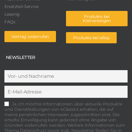
Ersatzteil-Service
Leasing
Produkte bei
Kleinanzeigen
FAQs
Vertrag widerrufen
Produkte bei eBay
NEWSLETTER
Ja, ich möchte Informationen über aktuelle Produkte
und Dienstleistungen von 4Classics erhalten, die auf
meine persönlichen Interessen zugeschnitten sind. Die
erteilte Einwilligung kann jederzeit ohne Angabe von
Gründen widerrufen werden. Weitere Informationen zum
Thema Datenschutz sowie insb. Newsletter finden Sie in