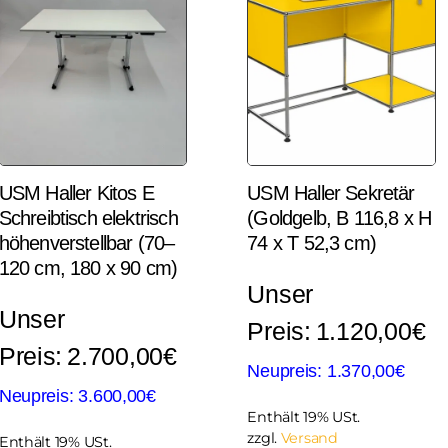
USM Haller Kitos E
USM Haller Sekretär
Schreibtisch elektrisch
(Goldgelb, B 116,8 x H
höhenverstellbar (70–
74 x T 52,3 cm)
120 cm, 180 x 90 cm)
1.120,00
€
2.700,00
€
1.370,00
€
3.600,00
€
Enthält 19% USt.
zzgl.
Versand
Enthält 19% USt.