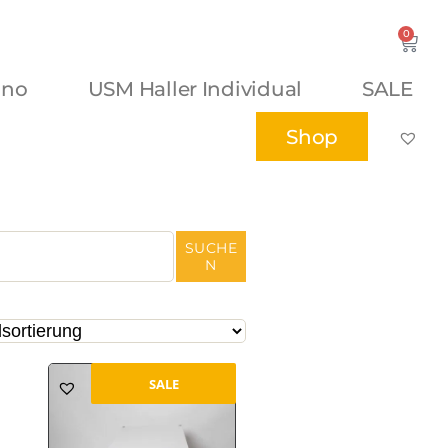
0
ano
USM Haller Individual
SALE
Shop
SUCHE
N
SALE