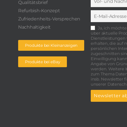
Qualitätsbrief
Refurbish-Konzept
Zufriedenheits-Versprechen
Nachhaltigkeit
Ja, ich möchte
über aktuelle Pr
Dienstleistungen 
erhalten, die auf
Produkte bei Kleinanzeigen
persönlichen Inte
zugeschnitten sind
Einwilligung kann
Produkte bei eBay
Angabe von Grün
werden. Weitere 
zum Thema Daten
insb. Newsletter f
unserer Datensch