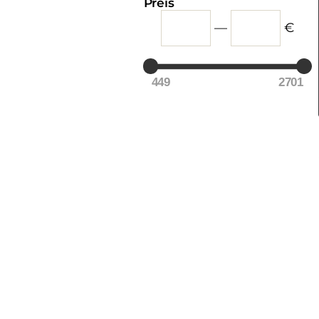
Preis
—
€
449
2701