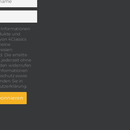
 Informationen
odukte und
von 4Classics
 meine
ressen
. Die erteilte
 jederzeit ohne
den widerrufen
Informationen
schutz sowie
inden Sie in
utzerklärung.