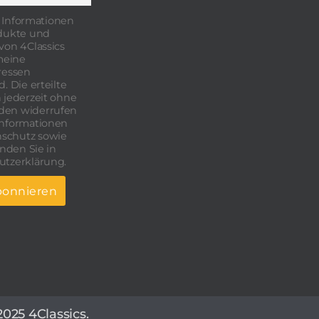
 Informationen
odukte und
von 4Classics
 meine
ressen
. Die erteilte
 jederzeit ohne
den widerrufen
Informationen
schutz sowie
inden Sie in
utzerklärung.
2025 4Classics.