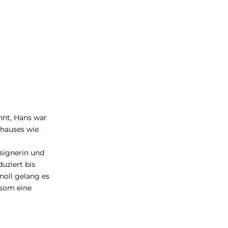
nnt, Hans war
uhauses wie
esignerin und
uziert bis
noll gelang es
isom eine