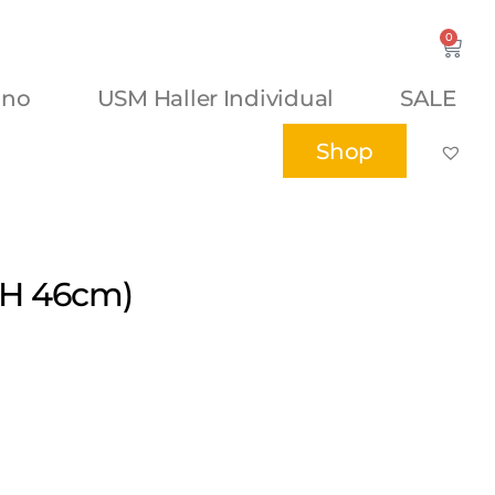
0
ano
USM Haller Individual
SALE
Shop
 X H 46cm)