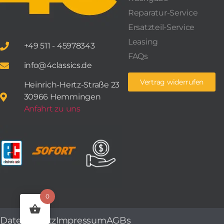
Reparatur-Service
Ersatzteil-Service
Leasing
+49 511 - 45978343
FAQs
info@4classics.de
Vertrag widerrufen
Heinrich-Hertz-Straße 23
30966 Hemmingen
Anfahrt zu uns
0
Datenschutz
Impressum
AGBs