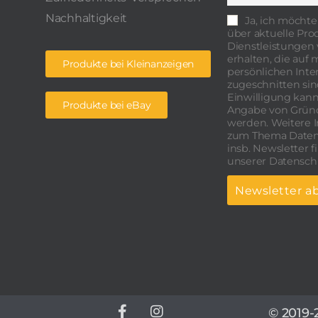
Nachhaltigkeit
Ja, ich möchte
über aktuelle Pr
Dienstleistungen 
erhalten, die auf
Produkte bei Kleinanzeigen
persönlichen Inte
zugeschnitten sind
Einwilligung kann
Produkte bei eBay
Angabe von Grün
werden. Weitere 
zum Thema Daten
insb. Newsletter f
unserer Datensch
© 2019-