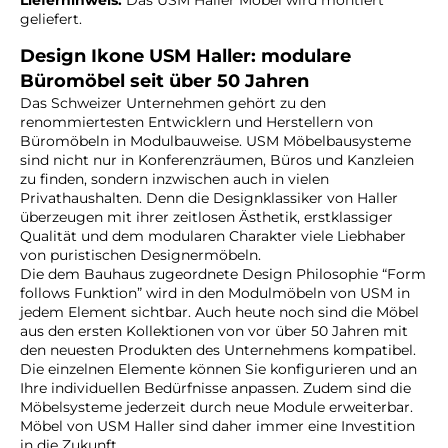
Lieferhinweis:
Das USM Haller Möbel wird montiert
geliefert.
Design Ikone USM Haller: modulare
Büromöbel seit über 50 Jahren
Das Schweizer Unternehmen gehört zu den
renommiertesten Entwicklern und Herstellern von
Büromöbeln in Modulbauweise. USM Möbelbausysteme
sind nicht nur in Konferenzräumen, Büros und Kanzleien
zu finden, sondern inzwischen auch in vielen
Privathaushalten. Denn die Designklassiker von Haller
überzeugen mit ihrer zeitlosen Ästhetik, erstklassiger
Qualität und dem modularen Charakter viele Liebhaber
von puristischen Designermöbeln.
Die dem Bauhaus zugeordnete Design Philosophie “Form
follows Funktion” wird in den Modulmöbeln von USM in
jedem Element sichtbar. Auch heute noch sind die Möbel
aus den ersten Kollektionen von vor über 50 Jahren mit
den neuesten Produkten des Unternehmens kompatibel.
Die einzelnen Elemente können Sie konfigurieren und an
Ihre individuellen Bedürfnisse anpassen. Zudem sind die
Möbelsysteme jederzeit durch neue Module erweiterbar.
Möbel von USM Haller sind daher immer eine Investition
in die Zukunft.