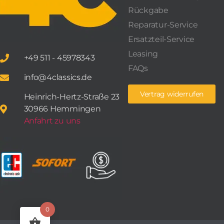
Rückgabe
Reparatur-Service
Ersatzteil-Service
Leasing
+49 511 - 45978343
FAQs
info@4classics.de
Vertrag widerrufen
Heinrich-Hertz-Straße 23
30966 Hemmingen
Anfahrt zu uns
0