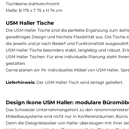
Tischbeine stahlverchromt
Maße: B 175 x T 75 x H 74 cm
USM Haller Tische
Die USM Haller Tische sind die perfekte Ergänzung zum ästh
geradliniges Design und höchste Flexibilität aus. Die Tische 
die jeweils und je nach Bedarf und Funktionalität ausgewähl
USM Haller Tische besonders stabil, langlebig und robust. Er
USM Haller Tischen. Für eine individuelle Planung steht Ihn
gestalten.
Gerne planen wir Ihr individuelles Möbel von USM Haller. Spr
Lieferhinweis:
Der USM Haller Tisch wird zerlegt geliefert.
Design Ikone USM Haller: modulare Büromöbel
Das Schweizer Unternehmengehört zu den renommiertesten 
Möbelbausysteme sind nicht nur in Konferenzräumen, Büros u
Denn die Designklassiker von Haller überzeugen mit ihrer zei