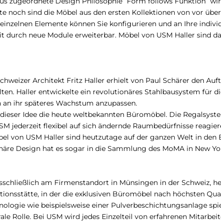
s zugeordnete Design Philosophie “Form follows Funktion” wir
 noch sind die Möbel aus den ersten Kollektionen von vor über
nzelnen Elemente können Sie konfigurieren und an Ihre indivi
it durch neue Module erweiterbar. Möbel von USM Haller sind 
weizer Architekt Fritz Haller erhielt von Paul Schärer den Auf
en. Haller entwickelte ein revolutionäres Stahlbausystem für di
n an ihr späteres Wachstum anzupassen.
is dieser Idee die heute weltbekannten Büromöbel. Die Regalsyst
 jederzeit flexibel auf sich ändernde Raumbedürfnisse reagier
bel von USM Haller sind heutzutage auf der ganzen Welt in den
näre Design hat es sogar in die Sammlung des MoMA in New Yor
chließlich am Firmenstandort in Münsingen in der Schweiz, her
onsstätte, in der die exklusiven Büromöbel nach höchsten Qua
logie wie beispielsweise einer Pulverbeschichtungsanlage spie
e Rolle. Bei USM wird jedes Einzelteil von erfahrenen Mitarbeite