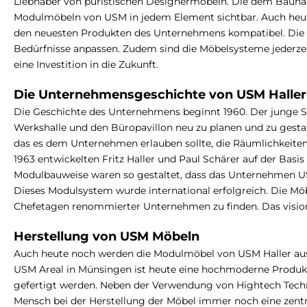
Liebhaber von puristischen Designermöbeln.
Die dem Bauhau
Modulmöbeln von USM in jedem Element sichtbar. Auch heute
den neuesten Produkten des Unternehmens kompatibel. Die ei
Bedürfnisse anpassen. Zudem sind die Möbelsysteme jederze
eine Investition in die Zukunft.
Die Unternehmensgeschichte von USM Haller
Die Geschichte des Unternehmens beginnt 1960. Der junge Sch
Werkshalle und den Büropavillon neu zu planen und zu gestalt
das es dem Unternehmen erlauben sollte, die Räumlichkeite
1963 entwickelten Fritz Haller und Paul Schärer auf der Bas
Modulbauweise waren so gestaltet, dass das Unternehmen USM
Dieses Modulsystem wurde international erfolgreich. Die Mö
Chefetagen renommierter Unternehmen zu finden. Das visio
Herstellung von USM Möbeln
Auch heute noch werden die Modulmöbel von USM Haller auss
USM Areal in Münsingen ist heute eine hochmoderne Produkti
gefertigt werden. Neben der Verwendung von Hightech Techno
Mensch bei der Herstellung der Möbel immer noch eine zentral