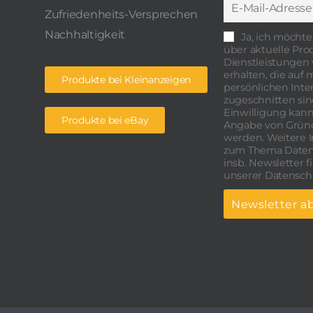
Zufriedenheits-Versprechen
Nachhaltigkeit
Ja, ich möchte
über aktuelle Pr
Dienstleistungen 
erhalten, die auf
Produkte bei Kleinanzeigen
persönlichen Inte
zugeschnitten sind
Einwilligung kann
Produkte bei eBay
Angabe von Grün
werden. Weitere 
zum Thema Daten
insb. Newsletter f
unserer Datensch