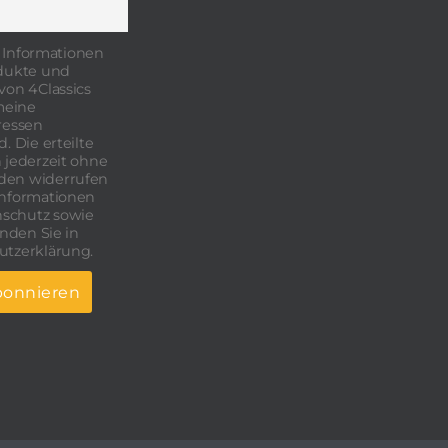
 Informationen
odukte und
von 4Classics
 meine
ressen
. Die erteilte
 jederzeit ohne
den widerrufen
Informationen
schutz sowie
inden Sie in
utzerklärung.