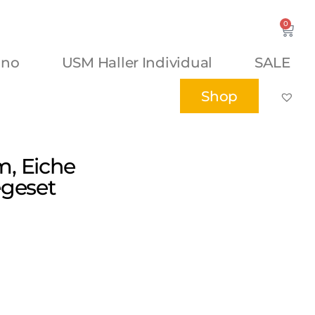
0
ano
USM Haller Individual
SALE
Shop
m, Eiche
egeset