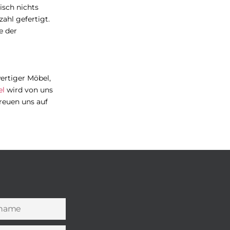
isch nichts
ahl gefertigt.
e der
wertiger Möbel,
el
wird von uns
reuen uns auf