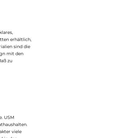
lares,
ten erhältlich,
alien sind die
ign mit den
Maß zu
e. USM
athaushalten.
kter viele