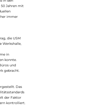
d in den
 50 Jahren mit
duellen
daher immer
trag, die USM
e Werkshalle,
eme in
en konnte.
 Büros und
k gebracht.
gestellt. Das
litätsstandards
lt der Faktor
rn kontrolliert.