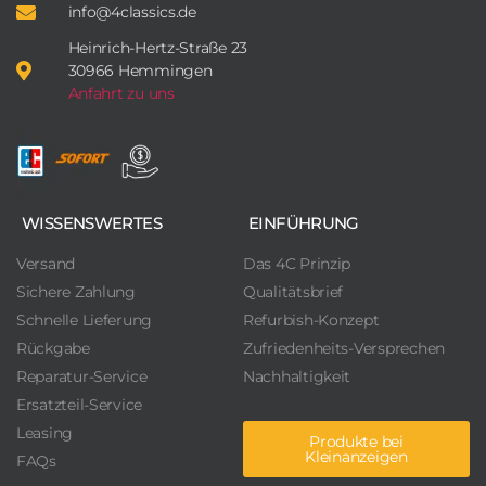
info@4classics.de
Heinrich-Hertz-Straße 23
30966 Hemmingen
Anfahrt zu uns
WISSENSWERTES
EINFÜHRUNG
Versand
Das 4C Prinzip
Sichere Zahlung
Qualitätsbrief
Schnelle Lieferung
Refurbish-Konzept
Rückgabe
Zufriedenheits-Versprechen
Reparatur-Service
Nachhaltigkeit
Ersatzteil-Service
Leasing
Produkte bei
Kleinanzeigen
FAQs