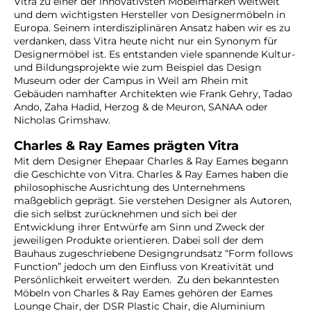
Vitra zu einer der innovativsten Möbelmarken weltweit
und dem wichtigsten Hersteller von Designermöbeln in
Europa. Seinem interdisziplinären Ansatz haben wir es zu
verdanken, dass Vitra heute nicht nur ein Synonym für
Designermöbel ist. Es entstanden viele spannende Kultur-
und Bildungsprojekte wie zum Beispiel das Design
Museum oder der Campus in Weil am Rhein mit
Gebäuden namhafter Architekten wie Frank Gehry, Tadao
Ando, Zaha Hadid, Herzog & de Meuron, SANAA oder
Nicholas Grimshaw.
Charles & Ray Eames prägten Vitra
Mit dem Designer Ehepaar Charles & Ray Eames begann
die Geschichte von Vitra. Charles & Ray Eames haben die
philosophische Ausrichtung des Unternehmens
maßgeblich geprägt. Sie verstehen Designer als Autoren,
die sich selbst zurücknehmen und sich bei der
Entwicklung ihrer Entwürfe am Sinn und Zweck der
jeweiligen Produkte orientieren. Dabei soll der dem
Bauhaus zugeschriebene Designgrundsatz “Form follows
Function” jedoch um den Einfluss von Kreativität und
Persönlichkeit erweitert werden.
Zu den bekanntesten
Möbeln von Charles & Ray Eames gehören der Eames
Lounge Chair, der DSR Plastic Chair, die Aluminium